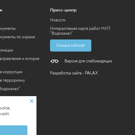
и
Пресс-центр
Новости
окументы
Интерактивная карта работ МУП
"Водоканал"
кументы по охране
Личный кабинет
ормации
аправления и история
Версия для слабовидящих
е коррупции
Разработка сайта - PALAX
е терроризму
Водоканал"
okie,
сайт,
ошении обработки
анных