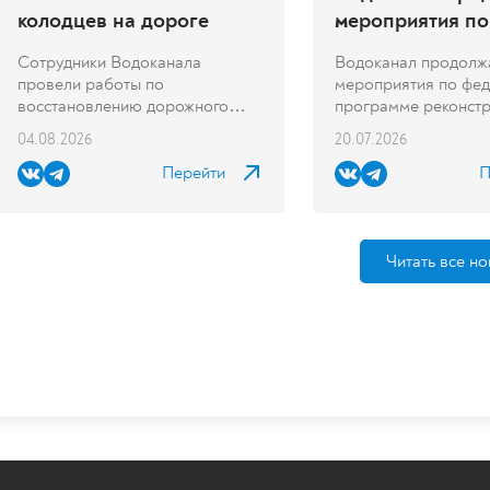
колодцев на дороге
мероприятия по
федеральной п
Сотрудники Водоканала
Водоканал продолж
реконструкции 
провели работы по
мероприятия по фе
восстановлению дорожного
программе реконстру
покрытия в...
04.08.2026
20.07.2026
Перейти
П
Читать все но