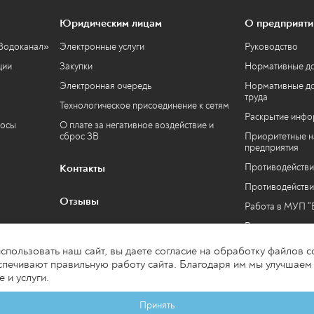
Юридическим лицам
О предприяти
«Водоканал»
Электронные услуги
Руководство
ции
Закупки
Нормативные д
Электронная очередь
Нормативные до
труда
Технологическое присоединение к сетям
Раскрытие инф
росы
О плате за негативное воздействие и
сброс ЗВ
Приоритетные н
предприятия
Контакты
Противодействи
Противодействи
Отзывы
Работа в МУП "
Вакансии
Контакты
пользовать наш сайт, вы даете согласие на обработку файлов co
печивают правильную работу сайта. Благодаря им мы улучшаем 
Политика в отн
 и услуги.
персональных д
© 2026 МУП «Водоканал» г. Киров
Принять