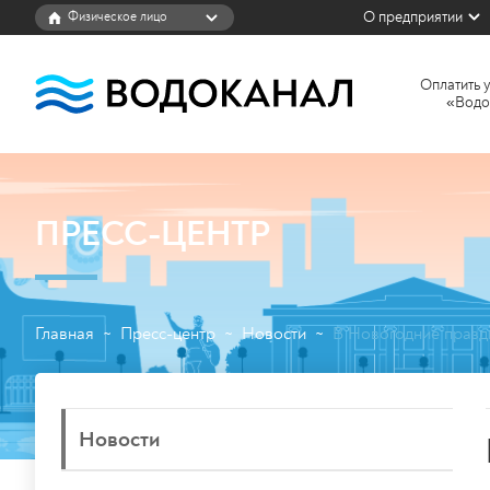
О предприятии
Оплатить 
«Водо
ПРЕСС-ЦЕНТР
Главная
Пресс-центр
Новости
В Новогодние празд
~
~
~
Новости