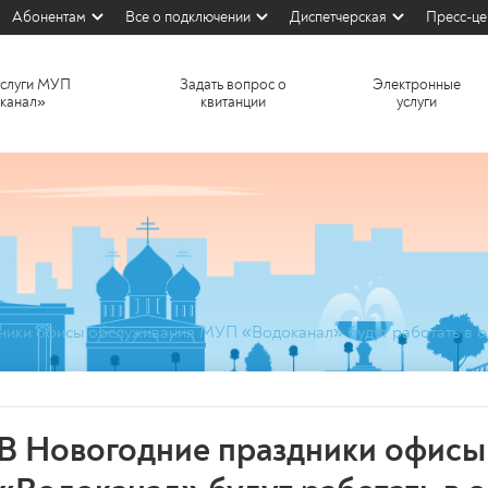
Абонентам
Все о подключении
Диспетчерская
Пресс-це
услуги МУП
Задать вопрос о
Электронные
канал»
квитанции
услуги
ники офисы обслуживания МУП «Водоканал» будут работать в 
В Новогодние праздники офис