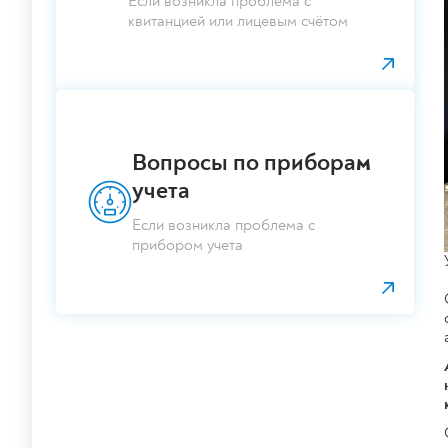
Если возникла проблема с
квитанцией или лицевым счётом
Вопросы по приборам
учета
Если возникла проблема с
прибором учета