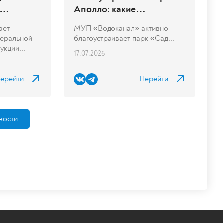
Аполло: какие
рограмме
улучшения уже
ает
МУП «Водоканал» активно
сетей
реализованы
деральной
благоустраивает парк «Сад...
кции...
17.07.2026
ерейти
Перейти
вости