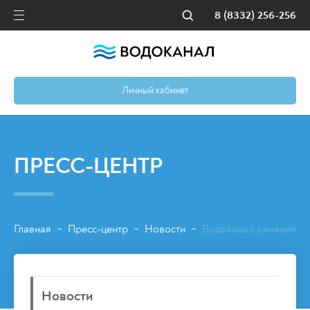
8 (8332) 256-256
Личный кабинет
ПРЕСС-ЦЕНТР
Главная
Пресс-центр
Новости
Водоканал заменил тр
~
~
~
Новости