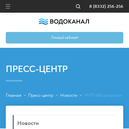
8 (8332) 256-256
Личный кабинет
ПРЕСС-ЦЕНТР
Главная
Пресс-центр
Новости
МУП «Водоканал» пере
~
~
~
Новости