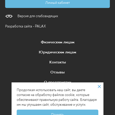
Личный кабинет
Версия для слабовидящих
Разработка сайта - PALAX
Физическим лицам
Юридическим лицам
Контакты
Отзывы
О предприятии
Продолжая использовать наш сайт, вы даете
Политика в отношении обработки
согласие на обработку файлов cookie, которые
персональных данных
обеспечивают правильную работу сайта. Благодаря
им мы улучшаем сайт, обслуживание и услуги.
© 2026 МУП «Водоканал» г. Киров
Принять