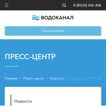
8 (8332) 256-256
Личный кабинет
ПРЕСС-ЦЕНТР
Главная
Пресс-центр
Новости
Сотрудник МУП «Водок
~
~
~
Новости