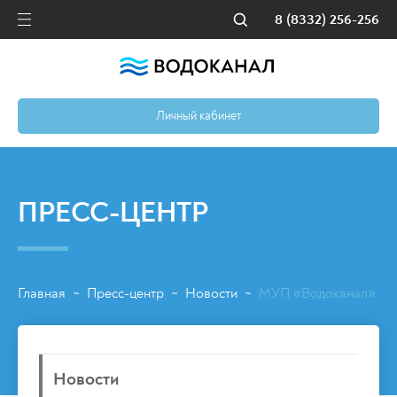
8 (8332) 256-256
Личный кабинет
ПРЕСС-ЦЕНТР
Главная
Пресс-центр
Новости
МУП «Водоканал» усп
~
~
~
Новости