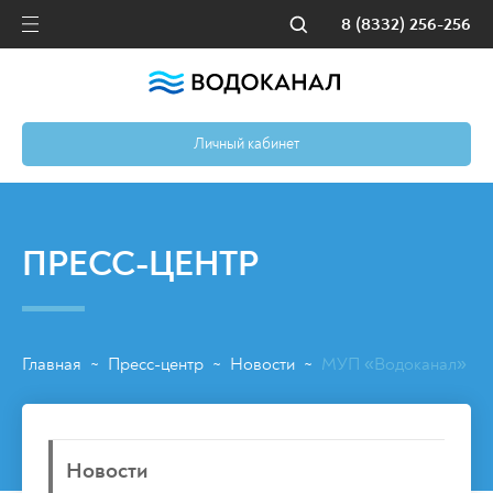
8 (8332) 256-256
Личный кабинет
ПРЕСС-ЦЕНТР
Главная
Пресс-центр
Новости
МУП «Водоканал» заме
~
~
~
Новости