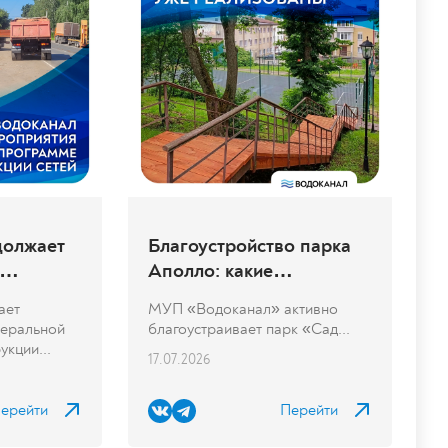
должает
Благоустройство парка
Аполло: какие
рограмме
улучшения уже
ает
МУП «Водоканал» активно
сетей
реализованы
деральной
благоустраивает парк «Сад...
кции...
17.07.2026
ерейти
Перейти