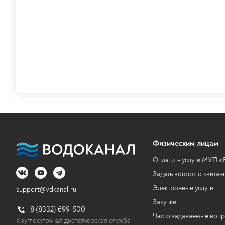
Физическим лицам
Оплатить услуги МУП 
Задать вопрос о квитан
Электронные услуги
support@vdkanal.ru
Закупки
8 (8332) 699-500
Часто задаваемые воп
Круглосуточная диспетчерская служба