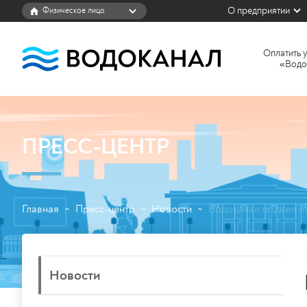
О предприятии
Оплатить 
«Водо
ПРЕСС-ЦЕНТР
Главная
Пресс-центр
Новости
Водоканал подвел ит
~
~
~
Новости