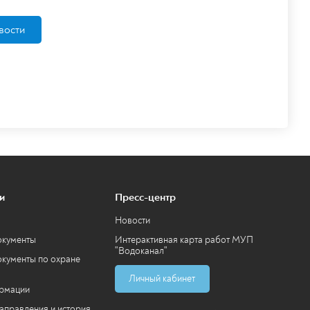
вости
и
Пресс-центр
Новости
окументы
Интерактивная карта работ МУП
"Водоканал"
кументы по охране
Личный кабинет
ормации
аправления и история