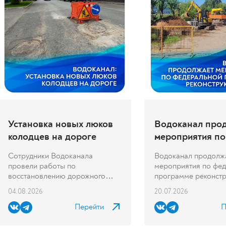
Установка новых люков
Водоканал про
колодцев на дороге
мероприятия по
федеральной п
Сотрудники Водоканала
Водоканал продолж
реконструкции 
провели работы по
мероприятия по фе
восстановлению дорожного
программе реконстру
покрытия в...
04.08.2026
20.07.2026
Перейти
П