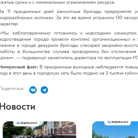
сжатые сроки и с минимальным ограничением ресурса.
За 11 праздничных дней ремонтные бригады предприятия у
водоразборных колонках. За это же время устранили 130 засор
характер.
«
Мы заблаговременно готовились к новогодним каникулам
водоотведения города провели комплекс организационных и т
режиме в городе дежурили бригады слесарей аварийно-восста
работы в большинстве случаев проводились без отключения
сроки
», — подчеркнул заместитель директора по эксплуатации 
Интересный факт:
В праздничные выходные наблюдается повыше
году в этот день в городскую сеть было подано на 3 тысячи кубо
Поделиться:
Новости