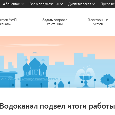
Абонентам
Все о подключении
Диспетчерская
Пресс-це
услуги МУП
Задать вопрос о
Электронные
канал»
квитанции
услуги
оги работы в новогодние каникулы
Водоканал подвел итоги работы