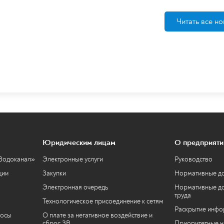
Читать все но
Юридическим лицам
О предприяти
«Водоканал»
Электронные услуги
Руководство
ции
Закупки
Нормативные д
Электронная очередь
Нормативные до
труда
Технологическое присоединение к сетям
Раскрытие инф
росы
О плате за негативное воздействие и
сброс ЗВ
Приоритетные н